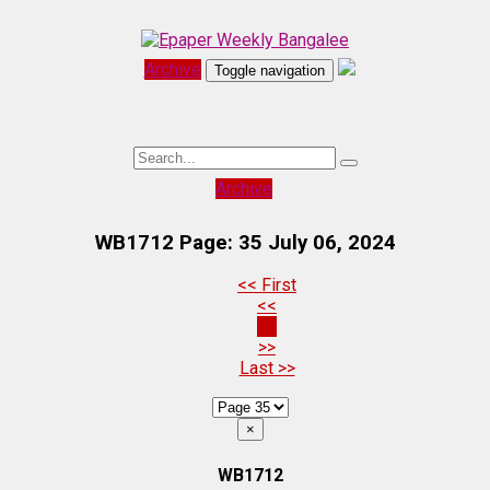
Archive
Toggle navigation
Archive
WB1712 Page: 35
July 06, 2024
<< First
<<
35
>>
Last >>
×
WB1712