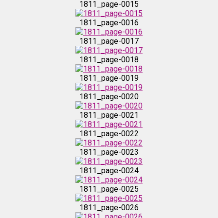
1811_page-0015
1811_page-0016
1811_page-0023
1811_page-0017
1811_page-0024
1811_page-0018
1811_page-0019
1811_page-0025
1811_page-0020
1811_page-0026
1811_page-0021
1811_page-0022
1811_page-0027
1811_page-0023
1811_page-0028
1811_page-0024
1811_page-0025
1811_page-0029
1811_page-0026